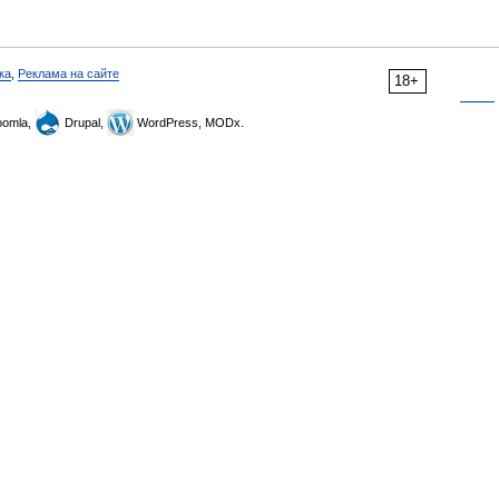
ка
,
Реклама на сайте
18+
omla,
Drupal,
WordPress, MODx.