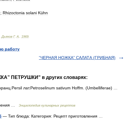
e
;
Rhizoctonia
solani
Kühn
.
Дьяков
Г
.
А
.
.
1969
.
ю работу
“ЧЕРНАЯ НОЖКА” САЛАТА (ГРИБНАЯ)
КА” ПЕТРУШКИ" в других словарях:
франц.Persil лат.Petroselinum sativum Hoffm. (Umbelliferae) …
овления …
Энциклопедия кулинарных рецептов
б
— Тип блюда: Категория: Рецепт приготовления …