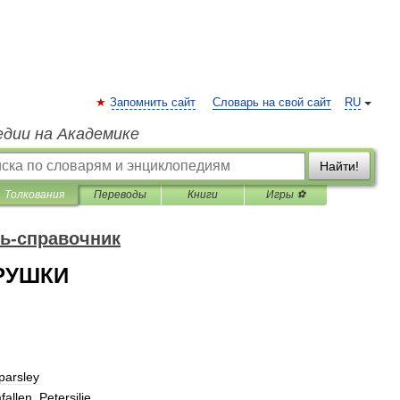
Запомнить сайт
Словарь на свой сайт
RU
едии на Академике
Найти!
Толкования
Переводы
Книги
Игры ⚽
ь-справочник
РУШКИ
parsley
fallen
,
Petersilie