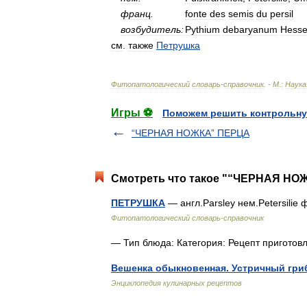
франц
.
fonte
des
semis
du
persil
возбудитель:
Pythium
debaryanum
Hess
см
.
также
Петрушка
Фитопатологический
словарь
-
справочник
. -
М
.
:
Наука
Игры ⚽
Поможем решить контрольну
“ЧЕРНАЯ НОЖКА” ПЕРЦА
Смотреть что такое "“ЧЕРНАЯ НОЖ
ПЕТРУШКА
— англ.Parsley нем.Petersilie 
Фитопатологический словарь-справочник
— Тип блюда: Категория: Рецепт пригот
Вешенка обыкновенная. Устричный гри
Энциклопедия кулинарных рецептов