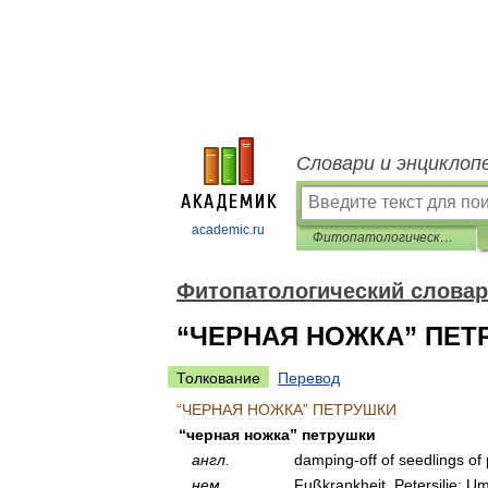
Словари и энциклоп
academic.ru
Фитопатологический словарь-справочник
Фитопатологический словар
“ЧЕРНАЯ НОЖКА” ПЕТ
Толкование
Перевод
“
ЧЕРНАЯ
НОЖКА
”
ПЕТРУШКИ
“
черная
ножка
”
петрушки
англ
.
damping
-
off
of
seedlings
of
нем
.
Fußkrankheit
,
Petersilie
;
Um